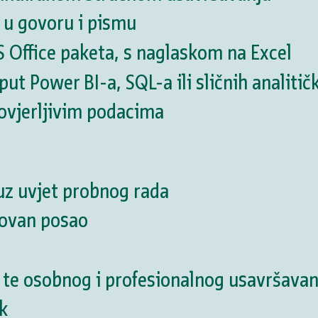
 u govoru i pismu
S Office paketa, s naglaskom na Excel
ut Power BI-a, SQL-a ili sličnih analitičk
povjerljivim podacima
z uvjet probnog rada
zovan posao
te osobnog i profesionalnog usavršavan
k