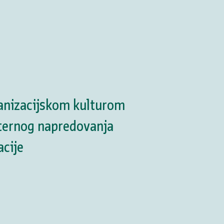
ganizacijskom kulturom
nternog napredovanja
acije