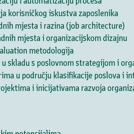
zaciju i automatizaciju procesa
ja korisničkog iskustva zaposlenika
dnih mjesta i razina (job architecture)
adnih mjesta i organizacijskom dizajnu
valuation metodologija
u skladu s poslovnom strategijom i or
ma u području klasifikacije poslova i i
ojektima i inicijativama razvoja organiz
skim potencijalima