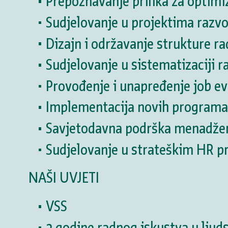
Prepoznavanje prilika za optimi
Sudjelovanje u projektima razvo
Dizajn i održavanje strukture ra
Sudjelovanje u sistematizaciji r
Provođenje i unapređenje job e
Implementacija novih programa 
Savjetodavna podrška menadžeri
Sudjelovanje u strateškim HR pr
NAŠI UVJETI
VSS
3 godine radnog iskustva u ljud