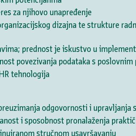
eres za njihovo unapređenje
organizacijskog dizajna te strukture radn
ima; prednost je iskustvo u implementaci
obnost povezivanja podataka s poslovni
j HR tehnologija
reuzimanja odgovornosti i upravljanja s
ranost i sposobnost pronalaženja praktič
tinuiranom stručnom usavršavanju