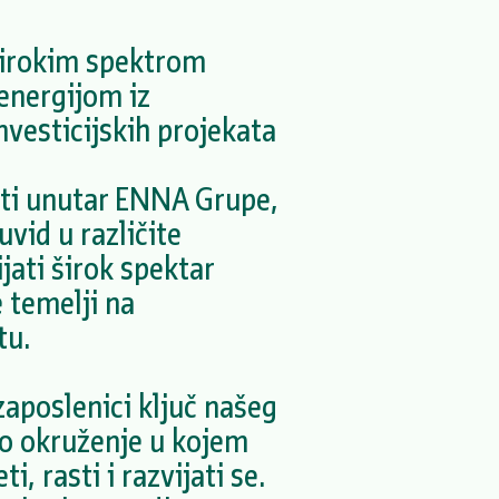
širokim spektrom
 energijom iz
nvesticijskih projekata
sti unutar ENNA Grupe,
uvid u različite
jati širok spektar
e temelji na
tu.
aposlenici ključ našeg
o okruženje u kojem
i, rasti i razvijati se.