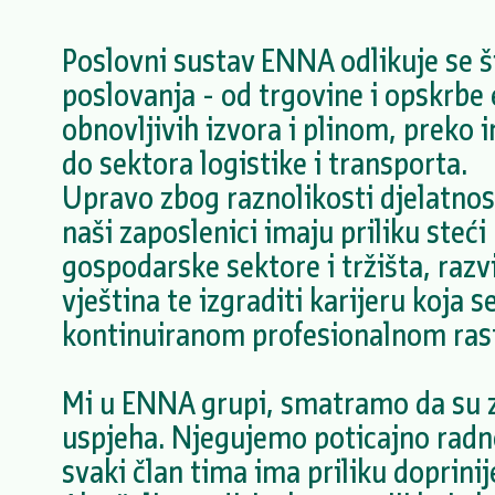
Poslovni sustav ENNA odlikuje se 
poslovanja - od trgovine i opskrbe
obnovljivih izvora i plinom, preko i
do sektora logistike i transporta.
Upravo zbog raznolikosti djelatno
naši zaposlenici imaju priliku steći 
gospodarske sektore i tržišta, razvi
vještina te izgraditi karijeru koja s
kontinuiranom profesionalnom ras
Mi u ENNA grupi, smatramo da su z
uspjeha. Njegujemo poticajno radn
svaki član tima ima priliku doprinijet