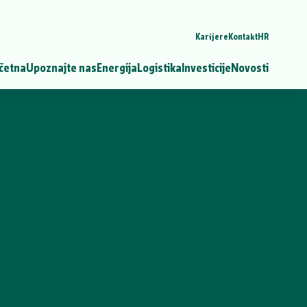
Karijere
Kontakt
HR
četna
Upoznajte nas
Energija
Logistika
Investicije
Novosti