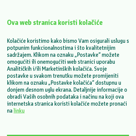
Privacy notice for job applicants
Ova web stranica koristi kolačiće
NTS_ENNA_Mihailesti_solar and BESS_June
2026_final
Kolačiće koristimo kako bismo Vam osigurali uslugu s
potpunim funkcionalnostima i što kvalitetnijim
NTS_ENNA_Mihailesti_solar and BESS_June
sadržajem. Klikom na oznaku „Postavke“ možete
2026_final ro
omogućiti ili onemogućiti web stranici uporabu
Analitičkih i/ili Marketinških kolačića. Svoje
SEP_ENNA_Mihailesti_solar and
postavke u svakom trenutku možete promijeniti
BESS_June2026_clean
klikom na oznaku „Postavke kolačića“ dostupnu u
donjem desnom uglu ekrana. Detaljnije informacije o
obradi Vaših osobnih podataka i načinu na koji ova
SEP_ENNA_Mihailesti_solar and
internetska stranica koristi kolačiće možete pronaći
BESS_June2026_clean ro
na
linku