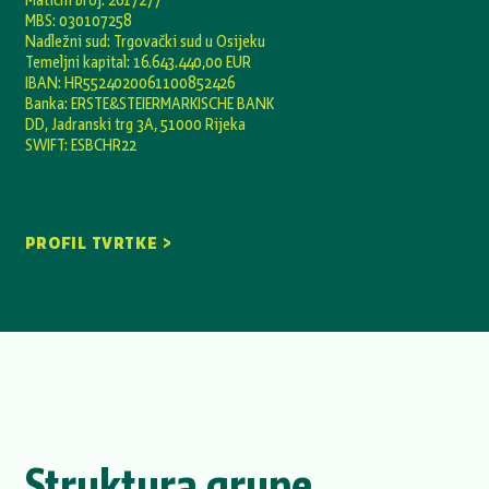
MBS: 030107258
Nadležni sud: Trgovački sud u Osijeku
Temeljni kapital: 16.643.440,00 EUR
IBAN: HR5524020061100852426
Banka: ERSTE&STEIERMARKISCHE BANK
DD, Jadranski trg 3A, 51000 Rijeka
SWIFT: ESBCHR22
PROFIL TVRTKE >
Struktura grupe