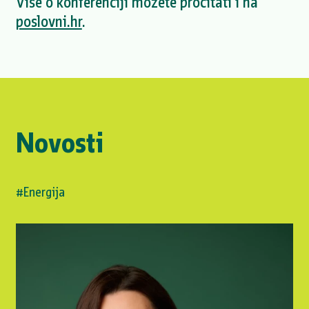
Više o konferenciji možete pročitati i na
poslovni.hr
.
Novosti
#Energija