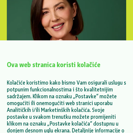
Ova web stranica koristi kolačiće
Kolačiće koristimo kako bismo Vam osigurali uslugu s
potpunim funkcionalnostima i što kvalitetnijim
Ivana Meašić za IntelliNews o
sadržajem. Klikom na oznaku „Postavke“ možete
geotermalnoj energiji u RH
omogućiti ili onemogućiti web stranici uporabu
Analitičkih i/ili Marketinških kolačića. Svoje
VIŠE >
postavke u svakom trenutku možete promijeniti
klikom na oznaku „Postavke kolačića“ dostupnu u
donjem desnom uglu ekrana. Detaljnije informacije o