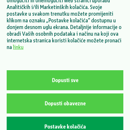
omogućiti ili onemogućiti web stranici uporabu
Analitičkih i/ili Marketinških kolačića. Svoje
postavke u svakom trenutku možete promijeniti
klikom na oznaku „Postavke kolačića“ dostupnu u
donjem desnom uglu ekrana. Detaljnije informacije o
obradi Vaših osobnih podataka i načinu na koji ova
internetska stranica koristi kolačiće možete pronaći
VIŠE NOVOSTI >
na
linku
Politika privatnosti
Politika kolačića
Kontakt
Dopusti sve
Dopusti obavezne
© 2026 Energia naturalis d.o.o. / Sva prava pridržana.
OIB 65900776536 | Matični broj 2617277 | MBS 030107258 | Nadležni
sud: Trgovački sud u Osijeku | Uprava: Boštjan Napast, predsjednik
Postavke kolačića
uprave, Anton Barbir, član uprave | Temeljni kapital 16.643.440,00