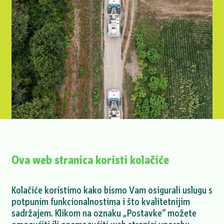
Ova web stranica koristi kolačiće
ENNA Geo provela 3D seizmička i
Kolačiće koristimo kako bismo Vam osigurali uslugu s
magnetotelurska mjerenja u Babinoj Gredi
potpunim funkcionalnostima i što kvalitetnijim
VIŠE >
sadržajem. Klikom na oznaku „Postavke“ možete