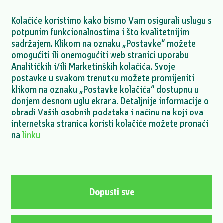
Kolačiće koristimo kako bismo Vam osigurali uslugu s
potpunim funkcionalnostima i što kvalitetnijim
Mihailesti projekt - objava dokumenata o
sadržajem. Klikom na oznaku „Postavke“ možete
finalizaciji ESDD procesa
omogućiti ili onemogućiti web stranici uporabu
Analitičkih i/ili Marketinških kolačića. Svoje
VIŠE >
postavke u svakom trenutku možete promijeniti
klikom na oznaku „Postavke kolačića“ dostupnu u
donjem desnom uglu ekrana. Detaljnije informacije o
obradi Vaših osobnih podataka i načinu na koji ova
internetska stranica koristi kolačiće možete pronaći
VIŠE NOVOSTI >
na
linku
Politika privatnosti
Politika kolačića
Kontakt
Dopusti sve