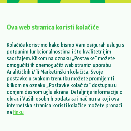
Ova web stranica koristi kolačiće
Kolačiće koristimo kako bismo Vam osigurali uslugu s
potpunim funkcionalnostima i što kvalitetnijim
Mihailesti projekt - objava dokumenata o
sadržajem. Klikom na oznaku „Postavke“ možete
finalizaciji ESDD procesa
omogućiti ili onemogućiti web stranici uporabu
Analitičkih i/ili Marketinških kolačića. Svoje
VIŠE >
postavke u svakom trenutku možete promijeniti
klikom na oznaku „Postavke kolačića“ dostupnu u
donjem desnom uglu ekrana. Detaljnije informacije o
obradi Vaših osobnih podataka i načinu na koji ova
internetska stranica koristi kolačiće možete pronaći
VIŠE NOVOSTI >
na
linku