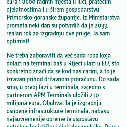
eura i 8600 radnih mjesta u luci, pratećim
djelatnostima i u širem gospodarstvu
Primorsko-goranske županije. Iz Ministarstva
prometa neki dan su potvrdili da je 2033.
realan rok za izgradnju ove pruge. Ja sam
optimist!
Ne treba zaboraviti da već sada roba koja
dolazi na terminal baš u Rijeci ulazi u EU, što
konkretno znači da se kod nas carini, a to je
izravan prihod državnom proračunu. Do sada
smo, u prvoj fazi u terminala, zajedno s
partnerom APM Terminals uložili 210
milijuna eura. Obuhvatila je izgradnju
osnovne infrastrukture terminala, nabavu
najsuvremenije opreme te uspostavu
potrebne logističke i digitalne podrške. Druga