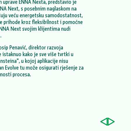
lan uprave ENNA Nexta, predstavio je
ENNA Next, s posebnim naglaskom na
ćuju veću energetsku samodostatnost,
e prihode kroz fleksibilnost i pomoćne
ENNA Next svojim klijentima nudi
.
osip Penavić, direktor razvoja
 istaknuo kako je sve više tvrtki u
ensteina", u kojoj aplikacije nisu
 Evolve tu može osigurati rješenje za
snosti procesa.