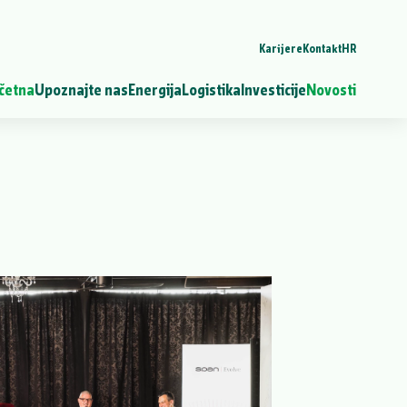
Karijere
Kontakt
HR
četna
Upoznajte nas
Energija
Logistika
Investicije
Novosti