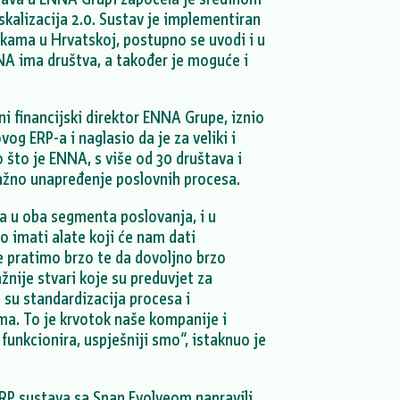
iskalizacija 2.0. Sustav je implementiran
rtkama u Hrvatskoj, postupno se uvodi i u
A ima društva, a također je moguće i
vni financijski direktor ENNA Grupe, iznio
og ERP-a i naglasio da je za veliki i
 što je ENNA, s više od 30 društava i
ažno unapređenje poslovnih procesa.
ja u oba segmenta poslovanja, i u
mo imati alate koji će nam dati
 pratimo brzo te da dovoljno brzo
žnije stvari koje su preduvjet za
su standardizacija procesa i
. To je krvotok naše kompanije i
 funkcionira, uspješniji smo“, istaknuo je
P sustava sa Span Evolveom napravili