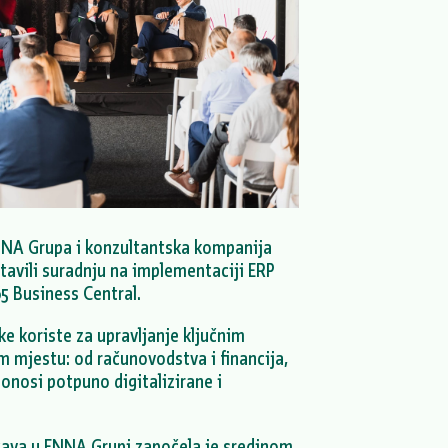
NA Grupa i konzultantska kompanija
tavili suradnju na implementaciji ERP
5 Business Central.
tke koriste za upravljanje ključnim
 mjestu: od računovodstva i financija,
donosi potpuno digitalizirane i
ava u ENNA Grupi započela je sredinom