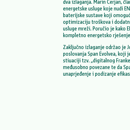
dva izlaganja. Marin Cerjan, č
energetske usluge koje nudi 
baterijske sustave koji omogu
optimizaciju troškova i dodatn
usluge mreži. Poručio je kako 
kompletno energetsko rješenje
Zaključno izlaganje održao je J
poslovanja Span Evolvea, koji je
stiuaciji tzv. „digitalnog Frank
međusobno povezane te da Span
unaprjeđenje i podizanje efika