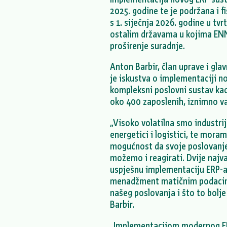
2025. godine te je podržana i f
s 1. siječnja 2026. godine u tv
ostalim državama u kojima ENN
proširenje suradnje.
Anton Barbir, član uprave i gla
je iskustva o implementaciji nov
kompleksni poslovni sustav kao
oko 400 zaposlenih, iznimno v
„Visoko volatilna smo industri
energetici i logistici, te mora
mogućnost da svoje poslovanje
možemo i reagirati. Dvije najva
uspješnu implementaciju ERP-a 
menadžment matičnim podacima
našeg poslovanja i što to bolje
Barbir.
„Implementacijom modernog ER