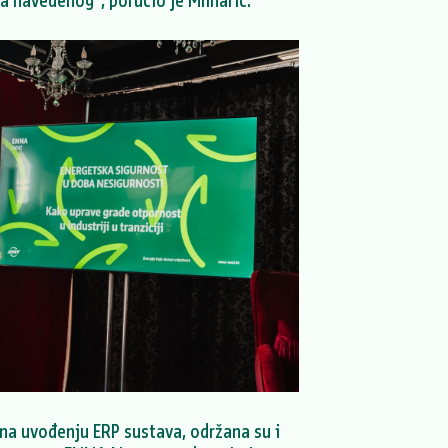
a navedenog”, poručio je Mlinarić.
na uvođenju ERP sustava, održana su i