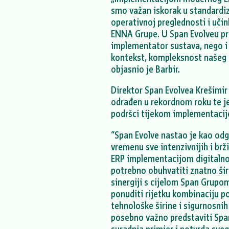
smo važan iskorak u standardiz
operativnoj preglednosti i uči
ENNA Grupe. U Span Evolveu pr
implementator sustava, nego i 
kontekst, kompleksnost našeg e
objasnio je Barbir.
Direktor Span Evolvea Krešimir 
odrađen u rekordnom roku te je
podršci tijekom implementacij
“Span Evolve nastao je kao odg
vremenu sve intenzivnijih i br
ERP implementacijom digitalno 
potrebno obuhvatiti znatno šir
sinergiji s cijelom Span Grupom
ponuditi rijetku kombinaciju p
tehnološke širine i sigurnosni
posebno važno predstaviti Spa