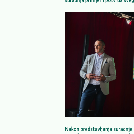
suradnja primjer i potvrda sveg
Nakon predstavljanja suradnje 