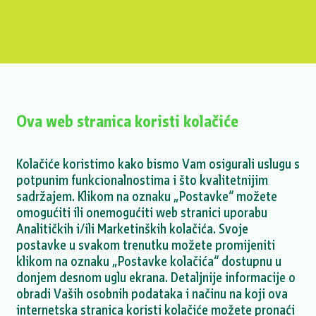
Ova web stranica koristi kolačiće
Kolačiće koristimo kako bismo Vam osigurali uslugu s
potpunim funkcionalnostima i što kvalitetnijim
Mihailesti projekt - objava dokumenata o
sadržajem. Klikom na oznaku „Postavke“ možete
finalizaciji ESDD procesa
omogućiti ili onemogućiti web stranici uporabu
Analitičkih i/ili Marketinških kolačića. Svoje
VIŠE >
postavke u svakom trenutku možete promijeniti
klikom na oznaku „Postavke kolačića“ dostupnu u
donjem desnom uglu ekrana. Detaljnije informacije o
obradi Vaših osobnih podataka i načinu na koji ova
internetska stranica koristi kolačiće možete pronaći
VIŠE NOVOSTI >